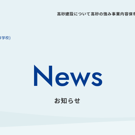
高砂建設について
高砂の強み
事業内容
保
等学校)
News
お知らせ